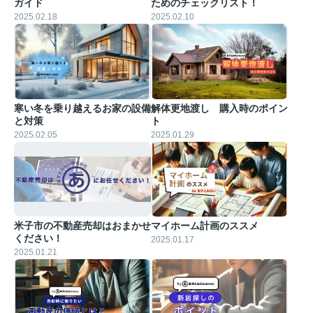
ガイド
ためのチェックリスト！
2025.02.18
2025.02.10
寒い冬を乗り越えるお家の設備
解体更地渡し 購入時のポイン
と対策
ト
2025.02.05
2025.01.29
米子市の不動産売却はおまかせ
マイホーム計画のススメ
ください！
2025.01.17
2025.01.21