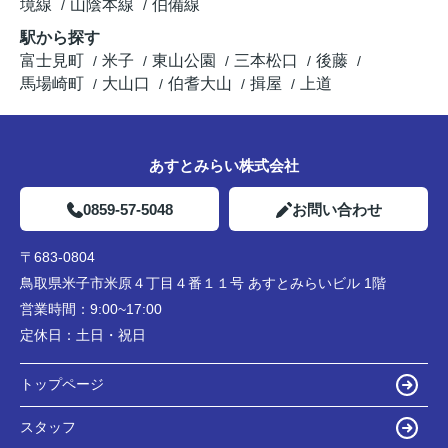
境線
山陰本線
伯備線
駅から探す
富士見町
米子
東山公園
三本松口
後藤
馬場崎町
大山口
伯耆大山
揖屋
上道
あすとみらい株式会社
0859-57-5048
お問い合わせ
〒683-0804
鳥取県米子市米原４丁目４番１１号 あすとみらいビル 1階
営業時間：
9:00~17:00
定休日：
土日・祝日
トップページ
スタッフ