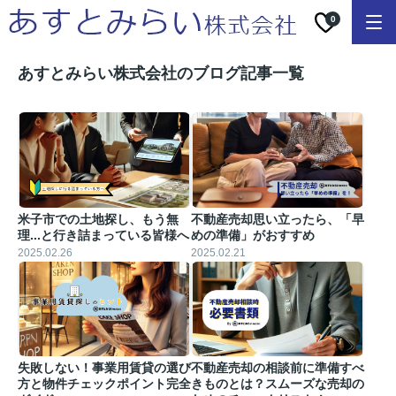
0
あすとみらい株式会社のブログ記事一覧
米子市での土地探し、もう無
不動産売却思い立ったら、「早
理...と行き詰まっている皆様へ
めの準備」がおすすめ
2025.02.26
2025.02.21
失敗しない！事業用賃貸の選び
不動産売却の相談前に準備すべ
方と物件チェックポイント完全
きものとは？スムーズな売却の