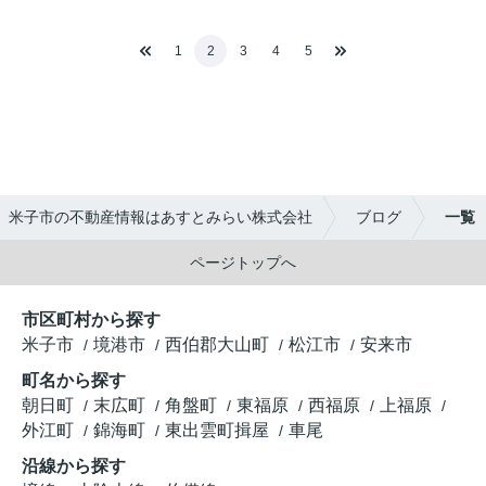
1
2
3
4
5
米子市の不動産情報はあすとみらい株式会社
ブログ
一覧
ページトップへ
市区町村から探す
米子市
境港市
西伯郡大山町
松江市
安来市
町名から探す
朝日町
末広町
角盤町
東福原
西福原
上福原
外江町
錦海町
東出雲町揖屋
車尾
沿線から探す