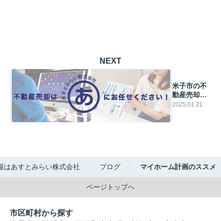
NEXT
米子市の不
動産売却は
おまかせく
2025.01.21
ださい！
報はあすとみらい株式会社
ブログ
マイホーム計画のススメ
ページトップへ
市区町村から探す