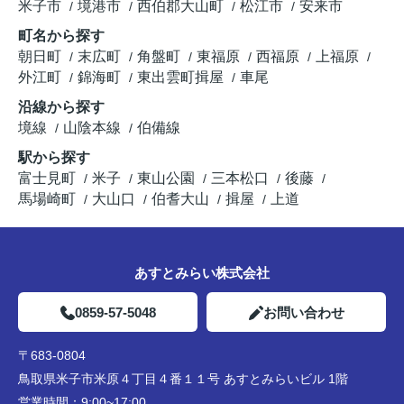
米子市
境港市
西伯郡大山町
松江市
安来市
町名から探す
朝日町
末広町
角盤町
東福原
西福原
上福原
外江町
錦海町
東出雲町揖屋
車尾
沿線から探す
境線
山陰本線
伯備線
駅から探す
富士見町
米子
東山公園
三本松口
後藤
馬場崎町
大山口
伯耆大山
揖屋
上道
あすとみらい株式会社
0859-57-5048
お問い合わせ
〒683-0804
鳥取県米子市米原４丁目４番１１号 あすとみらいビル 1階
営業時間：
9:00~17:00