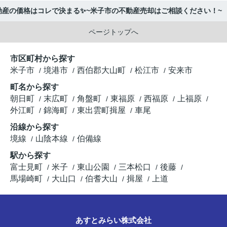
動産の価格はコレで決まる✨~米子市の不動産売却はご相談ください！~
ページトップへ
市区町村から探す
米子市
境港市
西伯郡大山町
松江市
安来市
町名から探す
朝日町
末広町
角盤町
東福原
西福原
上福原
外江町
錦海町
東出雲町揖屋
車尾
沿線から探す
境線
山陰本線
伯備線
駅から探す
富士見町
米子
東山公園
三本松口
後藤
馬場崎町
大山口
伯耆大山
揖屋
上道
あすとみらい株式会社