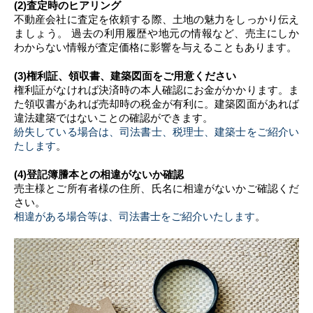
(2)査定時のヒアリング
不動産会社に査定を依頼する際、土地の魅力をしっかり伝え
ましょう。 過去の利用履歴や地元の情報など、売主にしか
わからない情報が査定価格に影響を与えることもあります。
(3)権利証、領収書、建築図面をご用意ください
権利証がなければ決済時の本人確認にお金がかかります。ま
た領収書があれば売却時の税金が有利に。建築図面があれば
違法建築ではないことの確認ができます。
紛失している場合は、司法書士、税理士、建築士をご紹介い
たします
。
(4)登記簿謄本との相違がないか確認
売主様とご所有者様の住所、氏名に相違がないかご確認くだ
さい。
相違がある場合等は、司法書士をご紹介いたします
。