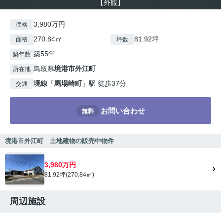
【外観】
3,980万円
価格
270.84㎡
81.92坪
面積
坪数
築55年
築年数
鳥取県
境港市
外江町
所在地
境線
「
馬場崎町
」駅 徒歩37分
交通
お問い合わせ
無料
境港市外江町 土地建物の販売中物件
3,980万円
81.92坪(270.84㎡)
周辺施設