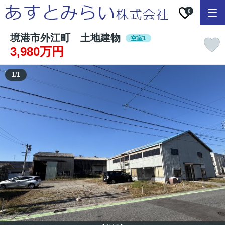
0
境港市外江町 土地建物
空室1
3,980万円
1
/
1