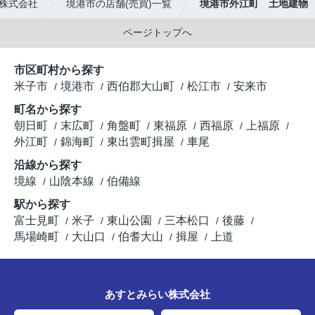
株式会社
境港市の店舗(売買)一覧
境港市外江町 土地建物
ページトップへ
市区町村から探す
米子市
境港市
西伯郡大山町
松江市
安来市
町名から探す
朝日町
末広町
角盤町
東福原
西福原
上福原
外江町
錦海町
東出雲町揖屋
車尾
沿線から探す
境線
山陰本線
伯備線
駅から探す
富士見町
米子
東山公園
三本松口
後藤
馬場崎町
大山口
伯耆大山
揖屋
上道
あすとみらい株式会社