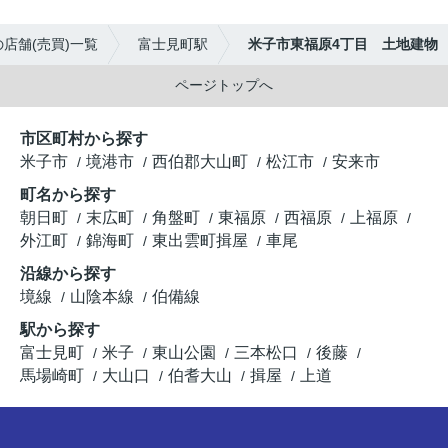
店舗(売買)一覧
富士見町駅
米子市東福原4丁目 土地建物
ページトップへ
市区町村から探す
米子市
境港市
西伯郡大山町
松江市
安来市
町名から探す
朝日町
末広町
角盤町
東福原
西福原
上福原
外江町
錦海町
東出雲町揖屋
車尾
沿線から探す
境線
山陰本線
伯備線
駅から探す
富士見町
米子
東山公園
三本松口
後藤
馬場崎町
大山口
伯耆大山
揖屋
上道