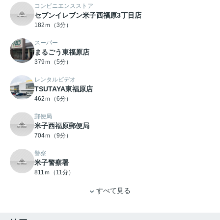
コンビニエンスストア
セブンイレブン米子西福原3丁目店
182ｍ（3分）
スーパー
まるごう東福原店
379ｍ（5分）
レンタルビデオ
TSUTAYA東福原店
462ｍ（6分）
郵便局
米子西福原郵便局
704ｍ（9分）
警察
米子警察署
811ｍ（11分）
すべて見る