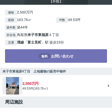
【外観】
2,500万円
価格
163.76㎡
49.53坪
面積
坪数
築44年
築年数
鳥取県
米子市
東福原
４丁目
所在地
境線
「
富士見町
」駅 徒歩19分
交通
お問い合わせ
無料
米子市東福原4丁目 土地建物の販売中物件
2,500万円
49.53坪(163.76㎡)
周辺施設