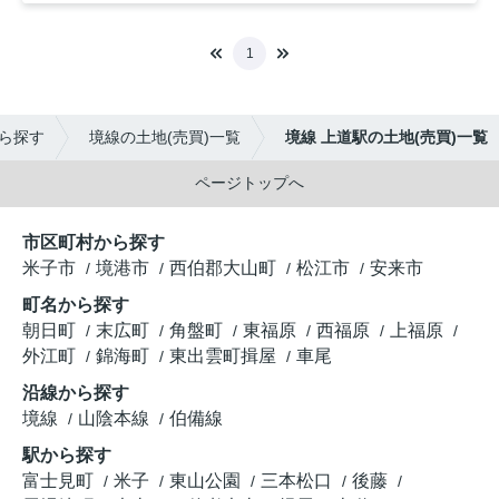
1
ら探す
境線の土地(売買)一覧
境線 上道駅の土地(売買)一覧
ページトップへ
市区町村から探す
米子市
境港市
西伯郡大山町
松江市
安来市
町名から探す
朝日町
末広町
角盤町
東福原
西福原
上福原
外江町
錦海町
東出雲町揖屋
車尾
沿線から探す
境線
山陰本線
伯備線
駅から探す
富士見町
米子
東山公園
三本松口
後藤