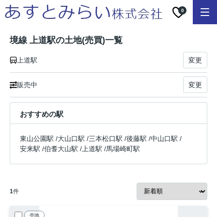
0
境線 上道駅の土地(売買)一覧
上道駅
変更
販売中
変更
おすすめの駅
東山公園駅
/
大山口駅
/
三本松口駅
/
後藤駅
/
中山口駅
/
安来駅
/
伯耆大山駅
/
上道駅
/
馬場崎町駅
1
件
売地