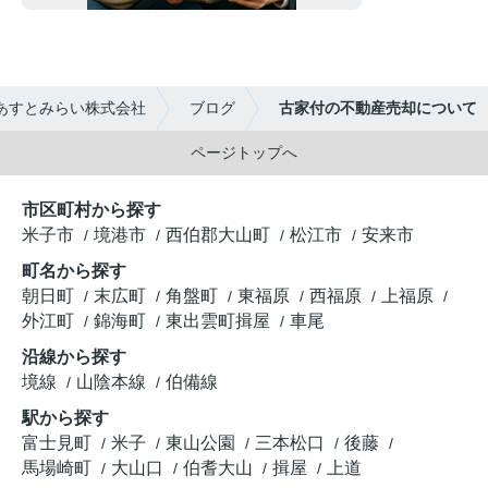
あすとみらい株式会社
ブログ
古家付の不動産売却について
ページトップへ
市区町村から探す
米子市
境港市
西伯郡大山町
松江市
安来市
町名から探す
朝日町
末広町
角盤町
東福原
西福原
上福原
外江町
錦海町
東出雲町揖屋
車尾
沿線から探す
境線
山陰本線
伯備線
駅から探す
富士見町
米子
東山公園
三本松口
後藤
馬場崎町
大山口
伯耆大山
揖屋
上道