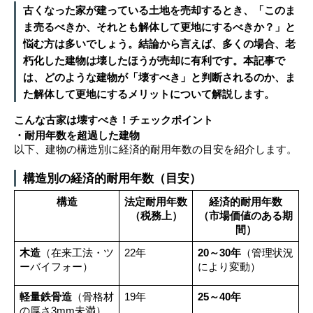
古くなった家が建っている土地を売却するとき、「このま
ま売るべきか、それとも解体して更地にするべきか？」と
悩む方は多いでしょう。結論から言えば、多くの場合、老
朽化した建物は壊したほうが売却に有利です。本記事で
は、どのような建物が「壊すべき」と判断されるのか、ま
た解体して更地にするメリットについて解説します。
こんな古家は壊すべき！チェックポイント
・耐用年数を超過した建物
以下、建物の構造別に経済的耐用年数の目安を紹介します。
構造別の経済的耐用年数（目安）
構造
法定耐用年数
経済的耐用年数
（税務上）
（市場価値のある期
間）
木造
（在来工法・ツ
22年
20～30年
（管理状況
ーバイフォー）
により変動）
軽量鉄骨造
（骨格材
19年
25～40年
の厚さ3mm未満）