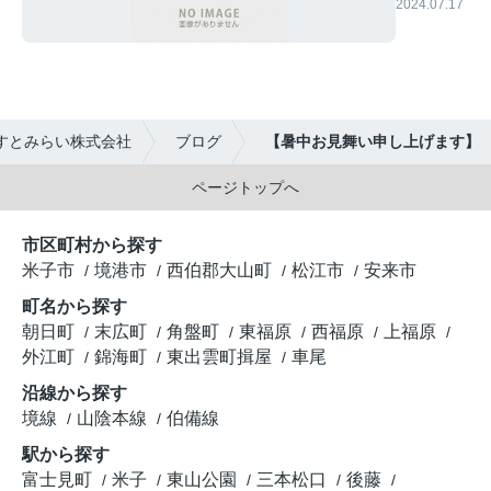
2024.07.17
すとみらい株式会社
ブログ
【暑中お見舞い申し上げます】
ページトップへ
市区町村から探す
米子市
境港市
西伯郡大山町
松江市
安来市
町名から探す
朝日町
末広町
角盤町
東福原
西福原
上福原
外江町
錦海町
東出雲町揖屋
車尾
沿線から探す
境線
山陰本線
伯備線
駅から探す
富士見町
米子
東山公園
三本松口
後藤