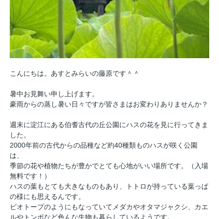
こんにちは。あすとみらいの藤原です＾＾
暑中お見舞い申し上げます。
豪雨からの蒸し暑い日々ですが
皆さまはお変わりありませんか？
週末に淀江にある伯耆古代の丘公園にハスの花を見に行ってきま
した。
2000年前の古代からの品種など約40種類ものハスが咲く公園
は、
季節の花や植物たちが豊かでとても心地がいい場所です。（入場
無料です！）
ハスの葉もとても大きなものもあり、トトロが持っている葉っぱ
の様
にも思えるんです。
ビオトープのようにもなっていてメダカやオタマジャクシ、カエ
ルやトンボなど
色んな生物も暮らしているようです。