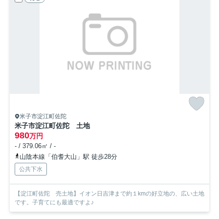
米子市淀江町佐陀
米子市淀江町佐陀 土地
980
万円
- / 379.06㎡ / -
山陰本線「伯耆大山」駅 徒歩28分
公共下水
【淀江町佐陀 売土地】イオン日吉津まで約１kmの好立地の、広い土地
です。子育てにも最適ですよ♪