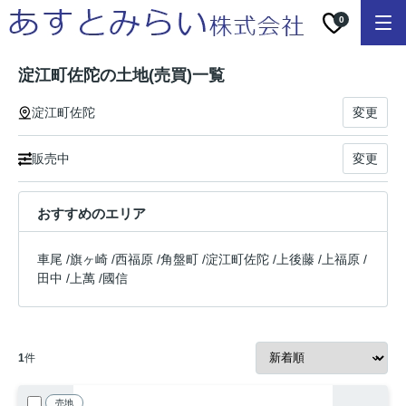
0
淀江町佐陀の土地(売買)一覧
淀江町佐陀
変更
販売中
変更
おすすめのエリア
車尾
/
旗ヶ崎
/
西福原
/
角盤町
/
淀江町佐陀
/
上後藤
/
上福原
/
田中
/
上萬
/
國信
1
件
売地