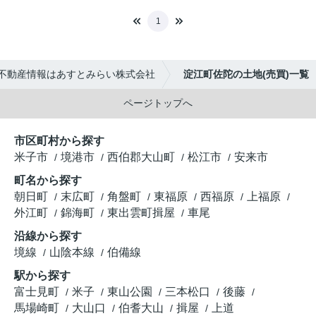
1
不動産情報はあすとみらい株式会社
淀江町佐陀の土地(売買)一覧
ページトップへ
市区町村から探す
米子市
境港市
西伯郡大山町
松江市
安来市
町名から探す
朝日町
末広町
角盤町
東福原
西福原
上福原
外江町
錦海町
東出雲町揖屋
車尾
沿線から探す
境線
山陰本線
伯備線
駅から探す
富士見町
米子
東山公園
三本松口
後藤
馬場崎町
大山口
伯耆大山
揖屋
上道