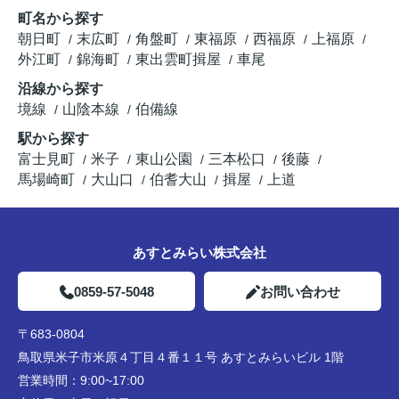
町名から探す
朝日町
末広町
角盤町
東福原
西福原
上福原
外江町
錦海町
東出雲町揖屋
車尾
沿線から探す
境線
山陰本線
伯備線
駅から探す
富士見町
米子
東山公園
三本松口
後藤
馬場崎町
大山口
伯耆大山
揖屋
上道
あすとみらい株式会社
0859-57-5048
お問い合わせ
〒683-0804
鳥取県米子市米原４丁目４番１１号 あすとみらいビル 1階
営業時間：
9:00~17:00