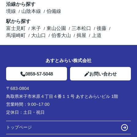
沿線から探す
境線
山陰本線
伯備線
駅から探す
富士見町
米子
東山公園
三本松口
後藤
馬場崎町
大山口
伯耆大山
揖屋
上道
あすとみらい株式会社
0859-57-5048
お問い合わせ
〒683-0804
鳥取県米子市米原４丁目４番１１号 あすとみらいビル 1階
営業時間：
9:00~17:00
定休日：
土日・祝日
トップページ