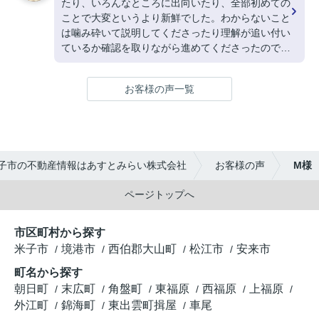
たり、いろんなところに出向いたり、全部初めての
ことで大変というより新鮮でした。わからないこと
は噛み砕いて説明してくださったり理解が追い付い
ているか確認を取りながら進めてくださったので、
心強かったです。
お客様の声一覧
子市の不動産情報はあすとみらい株式会社
お客様の声
M様
ページトップへ
市区町村から探す
米子市
境港市
西伯郡大山町
松江市
安来市
町名から探す
朝日町
末広町
角盤町
東福原
西福原
上福原
外江町
錦海町
東出雲町揖屋
車尾