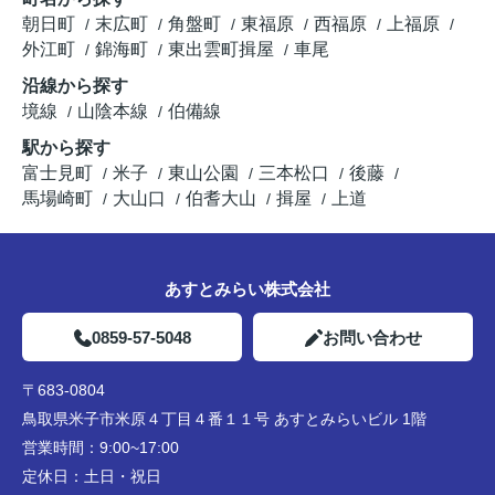
朝日町
末広町
角盤町
東福原
西福原
上福原
外江町
錦海町
東出雲町揖屋
車尾
沿線から探す
境線
山陰本線
伯備線
駅から探す
富士見町
米子
東山公園
三本松口
後藤
馬場崎町
大山口
伯耆大山
揖屋
上道
あすとみらい株式会社
0859-57-5048
お問い合わせ
〒683-0804
鳥取県米子市米原４丁目４番１１号 あすとみらいビル 1階
営業時間：
9:00~17:00
定休日：
土日・祝日