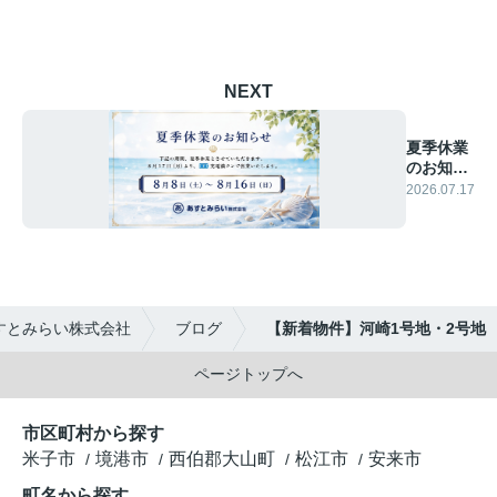
NEXT
夏季休業
のお知ら
せ
2026.07.17
すとみらい株式会社
ブログ
【新着物件】河崎1号地・2号地
ページトップへ
市区町村から探す
米子市
境港市
西伯郡大山町
松江市
安来市
町名から探す