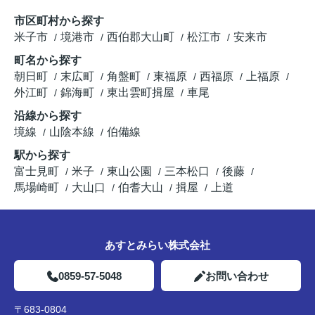
市区町村から探す
米子市
境港市
西伯郡大山町
松江市
安来市
町名から探す
朝日町
末広町
角盤町
東福原
西福原
上福原
外江町
錦海町
東出雲町揖屋
車尾
沿線から探す
境線
山陰本線
伯備線
駅から探す
富士見町
米子
東山公園
三本松口
後藤
馬場崎町
大山口
伯耆大山
揖屋
上道
あすとみらい株式会社
0859-57-5048
お問い合わせ
〒683-0804