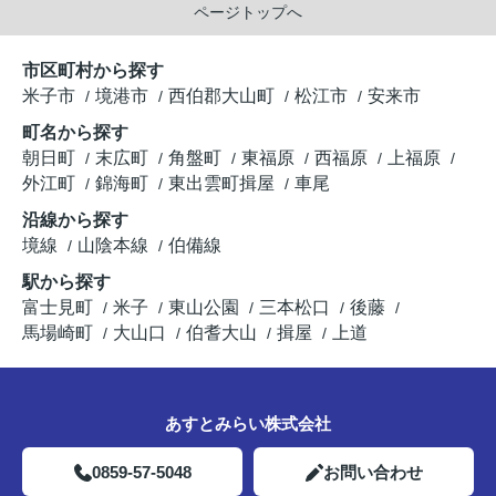
ページトップへ
市区町村から探す
米子市
境港市
西伯郡大山町
松江市
安来市
町名から探す
朝日町
末広町
角盤町
東福原
西福原
上福原
外江町
錦海町
東出雲町揖屋
車尾
沿線から探す
境線
山陰本線
伯備線
駅から探す
富士見町
米子
東山公園
三本松口
後藤
馬場崎町
大山口
伯耆大山
揖屋
上道
あすとみらい株式会社
0859-57-5048
お問い合わせ