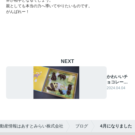
界が相手となるでしょう。
親としても本当の力へ導いてやりたいものです。
がんばれー！
NEXT
かわいいチ
ョコレート
♡
2024.04.04
動産情報はあすとみらい株式会社
ブログ
4月になりました