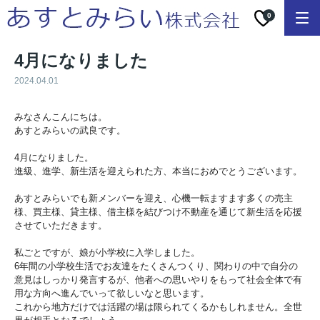
0
4月になりました
2024.04.01
みなさんこんにちは。
あすとみらいの武良です。
4月になりました。
進級、進学、新生活を迎えられた方、
本当におめでとうございます。
あすとみらいでも新メンバーを迎え、
心機一転ますます多くの売主
様、買主様、貸主様、
借主様を結びつけ不動産を通じて新生活を応援
させていただきます
。
私ごとですが、娘が小学校に入学しました。
6年間の小学校生活でお友達をたくさんつくり、
関わりの中で自分の
意見はしっかり発言するが、
他者への思いやりをもって社会全体で有
用な方向へ進んでいって欲
しいなと思います。
これから地方だけでは活躍の場は限られてくるかもしれません。
全世