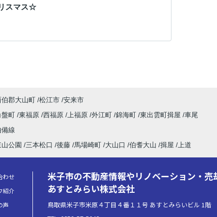
リスマス☆
西伯郡大山町
松江市
安来市
角盤町
東福原
西福原
上福原
外江町
錦海町
東出雲町揖屋
車尾
伯備線
東山公園
三本松口
後藤
馬場崎町
大山口
伯耆大山
揖屋
上道
米子市の不動産情報やリノベーション・売
合わせ
あすとみらい株式会社
フ紹介
鳥取県米子市米原４丁目４番１１号 あすとみらいビル 1階
の声