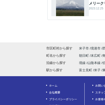
メリーク
2023.12.25
市区町村から探す
米子市
境港市
町名から探す
朝日町
末広町
沿線から探す
境線
山陰本線
駅から探す
富士見町
米子
ホーム
お問い
会社概要
スタッ
プライバシーポリシー
お客様