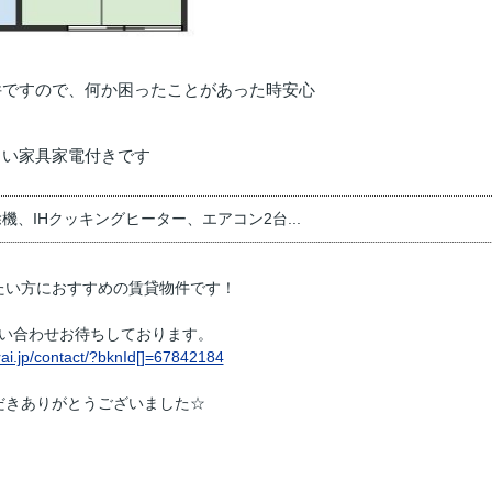
件ですので、何か困ったことがあった時安心
しい家具家電付きです
、IHクッキングヒーター、エアコン2台...
たい方におすすめの賃貸物件です！
い合わせお待ちしております。
ai.jp/contact/?bknId[]=67842184
だきありがとうございました☆