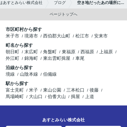
はあすとみらい株式会社
ブログ
空き地だったあの場所に...
ページトップへ
市区町村から探す
米子市
境港市
西伯郡大山町
松江市
安来市
町名から探す
朝日町
末広町
角盤町
東福原
西福原
上福原
外江町
錦海町
東出雲町揖屋
車尾
沿線から探す
境線
山陰本線
伯備線
駅から探す
富士見町
米子
東山公園
三本松口
後藤
馬場崎町
大山口
伯耆大山
揖屋
上道
あすとみらい株式会社