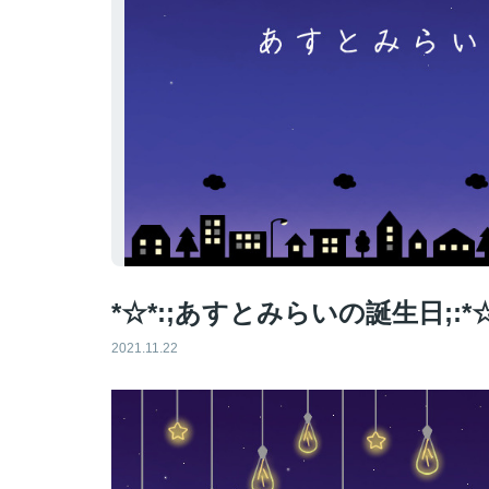
*☆*:;あすとみらいの誕生日;:*☆
2021.11.22