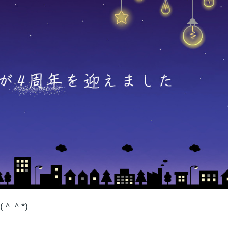
(＾＾*)