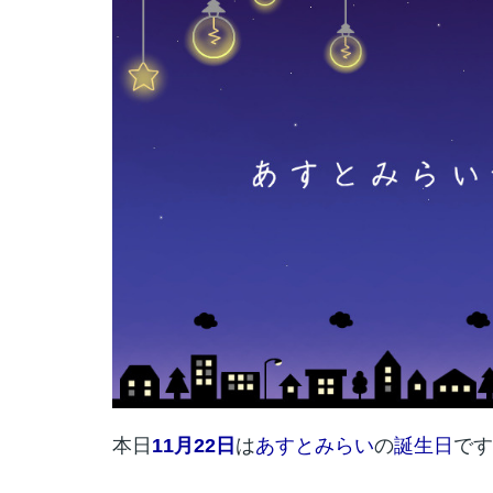
本日
11月22日
は
あすとみらい
の
誕生日
です