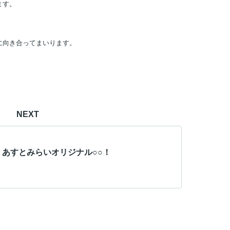
ます。
に向き合ってまいります。
NEXT
】あすとみらいオリジナル○○！