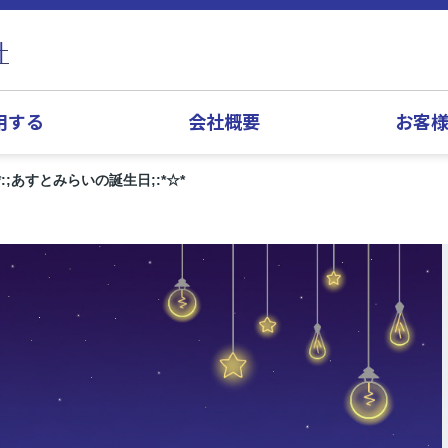
用する
会社概要
お客
*:;あすとみらいの誕生日;:*☆*