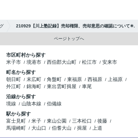
グ
210929【川上塾記録】売却権限、売却意思の確認について✳︎.
ページトップへ
市区町村から探す
米子市
境港市
西伯郡大山町
松江市
安来市
町名から探す
朝日町
末広町
角盤町
東福原
西福原
上福原
外江町
錦海町
東出雲町揖屋
車尾
沿線から探す
境線
山陰本線
伯備線
駅から探す
富士見町
米子
東山公園
三本松口
後藤
馬場崎町
大山口
伯耆大山
揖屋
上道