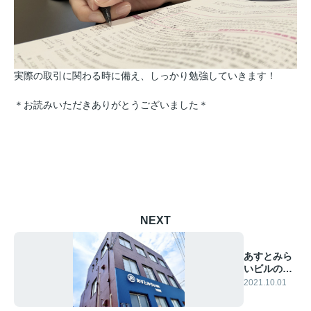
実際の取引に関わる時に備え、しっかり勉強していきます！
＊お読みいただきありがとうございました＊
NEXT
あすとみら
いビルのご
紹介
2021.10.01